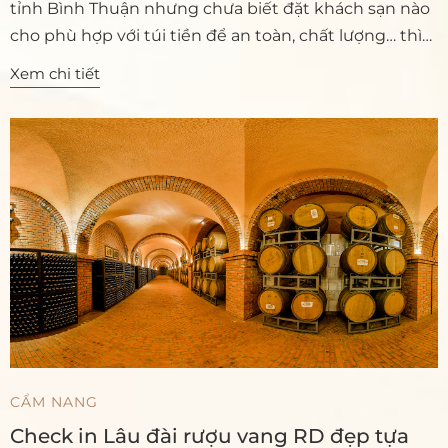
tỉnh Bình Thuận nhưng chưa biết đặt khách sạn nào
cho phù hợp với túi tiền để an toàn, chất lượng… thì
hãy ghé biển Đồi Dương, TP. Phan Thiết chọn 3
Xem chi tiết
khách sạn: 1 Bình Minh, 2 Đồi Dương, 3 Tiffany hotel.
CẨM NANG
Check in Lâu đài rượu vang RD đẹp tựa