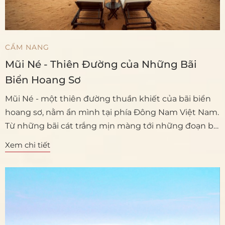
CẨM NANG
Mũi Né - Thiên Đường của Những Bãi
Biển Hoang Sơ
Mũi Né - một thiên đường thuần khiết của bãi biển
hoang sơ, nằm ẩn mình tại phía Đông Nam Việt Nam.
Từ những bãi cát trắng mịn màng tới những đoạn bờ
biển dài vươn ra xa, Mũi Né mang đến cho du khách
Xem chi tiết
một trải nghiệm tuyệt vời giữa vẻ đẹp tự nhiên và
yên bình.