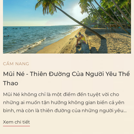
CẨM NANG
Mũi Né - Thiên Đường Của Người Yêu Thể
Thao
Mũi Né không chỉ là một điểm đến tuyệt vời cho
những ai muốn tận hưởng không gian biển cả yên
bình, mà còn là thiên đường của những người yêu
thể thao. Với gió biển mạnh mẽ và bãi biển rộng lớn,
Xem chi tiết
Mũi Né là nơi lý tưởng để thỏa mãn niềm đam mê