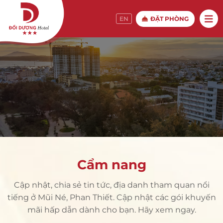
ĐẶT PHÒNG
EN
Cẩm nang
Cập nhật, chia sẻ tin tức, địa danh tham quan nổi
tiếng ở Mũi Né, Phan Thiết. Cập nhật các gói khuyến
mãi hấp dẫn dành cho bạn. Hãy xem ngay.