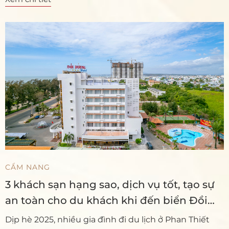
CẨM NANG
3 khách sạn hạng sao, dịch vụ tốt, tạo sự
an toàn cho du khách khi đến biển Đồi
Dương, TP. Phan Thiết tỉnh Bình Thuận
Dịp hè 2025, nhiều gia đình đi du lịch ở Phan Thiết