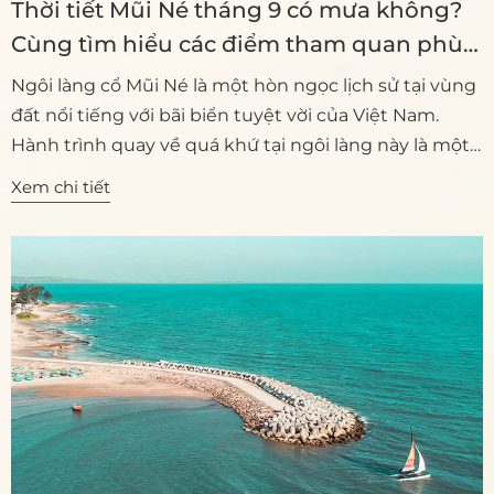
Thời tiết Mũi Né tháng 9 có mưa không?
Cùng tìm hiểu các điểm tham quan phù
hợp nhé !
Ngôi làng cổ Mũi Né là một hòn ngọc lịch sử tại vùng
đất nổi tiếng với bãi biển tuyệt vời của Việt Nam.
Hành trình quay về quá khứ tại ngôi làng này là một
cơ hội để du khách hiểu rõ hơn về lịch sử và văn hóa
Xem chi tiết
của khu vực.