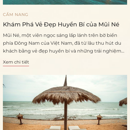
CẨM NANG
Khám Phá Vẻ Đẹp Huyền Bí của Mũi Né
Mũi Né, một viên ngọc sáng lấp lánh trên bờ biển
phía Đông Nam của Việt Nam, đã từ lâu thu hút du
khách bằng vẻ đẹp huyền bí và những trải nghiệm
không thể quên. Nằm trong lòng tỉnh Bình Thuận,
Xem chi tiết
Mũi Né không chỉ là điểm đến lý tưởng cho những ai
muốn tận hưởng không gian biển cả thanh bình, mà
còn là nơi đậm chất văn hóa và lịch sử.